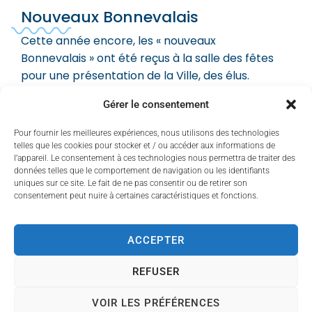
Nouveaux Bonnevalais
Cette année encore, les « nouveaux
Bonnevalais » ont été reçus à la salle des fêtes
pour une présentation de la Ville, des élus.
Ils ont pu apprécier la diversité de l’offre
Gérer le consentement
municipale et associative dans tous les domaines
Pour fournir les meilleures expériences, nous utilisons des technologies
de la vie quotidienne : services à enfance et la
telles que les cookies pour stocker et / ou accéder aux informations de
jeunesse, actions sociales, culture, sport…
l’appareil. Le consentement à ces technologies nous permettra de traiter des
données telles que le comportement de navigation ou les identifiants
Ce fût une belle rencontre agrémentée
uniques sur ce site. Le fait de ne pas consentir ou de retirer son
consentement peut nuire à certaines caractéristiques et fonctions.
d’échanges conviviaux.
ACCEPTER
REFUSER
VOIR LES PRÉFÉRENCES
Contact
Accessibilité
Mentions légales
Plan du site