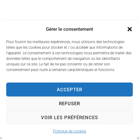
Gérer le consentement
Pour fournir les meilleures expériences, nous utilisons des technologies
telles que les cookies pour stocker et / ou accéder aux informations de
Contact
Accessibilité
Mentions légales
Plan du site
l’appareil. Le consentement à ces technologies nous permettra de traiter des
Données personnelles
Politique des cookies
© 2024 Bonneval - Propulsé par Utopia
données telles que le comportement de navigation ou les identifiants
uniques sur ce site. Le fait de ne pas consentir ou de retirer son
consentement peut nuire à certaines caractéristiques et fonctions.
ACCEPTER
REFUSER
VOIR LES PRÉFÉRENCES
Politique de cookies