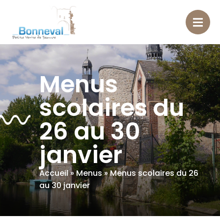
contenu
principal
Menus
scolaires du
26 au 30
janvier
Accueil
»
Menus
»
Menus scolaires du 26
au 30 janvier